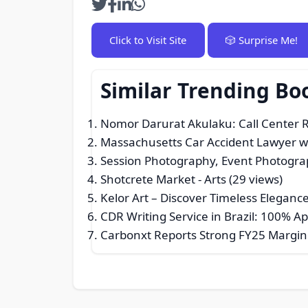
Click to Visit Site
🎲 Surprise Me!
Similar Trending Bo
Nomor Darurat Akulaku: Call Center
Massachusetts Car Accident Lawyer wi
Session Photography, Event Photogr
Shotcrete Market
- Arts (29 views)
Kelor Art – Discover Timeless Elegan
CDR Writing Service in Brazil: 100% 
Carbonxt Reports Strong FY25 Margin